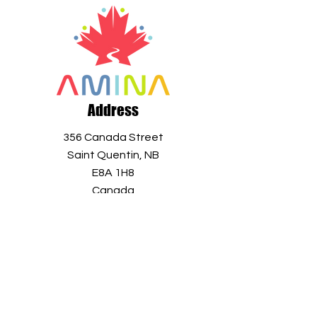
Address
356 Canada Street
Saint Quentin, NB
E8A 1H8
Canada
+1 506 235 1804
info@aminaro.org
Sign up in seconds, and receive a
wealth of information all year long.
Simply enter your email address and