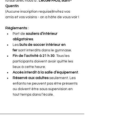
futsal avec nous à : 
L’école PAJS, Saint-
Quentin
(Aucune inscription requise)Invitez vos 
amis et vos voisins - on a hâte de vous voir !
Règlements :
Port de 
souliers d’intérieur 
obligatoires
.
Les 
buts de soccer intérieur en 
fer
 sont interdits dans le gymnase.
Fin de l’activité à 21 h 30
. Tous les 
participants doivent avoir quitté les 
lieux à cette heure.
Accès interdit à la salle d’équipement
.
Réservé aux adultes
 seulement. Les 
enfants ne peuvent pas être présents 
ou doivent être sous supervision en 
tout temps dans l’école.