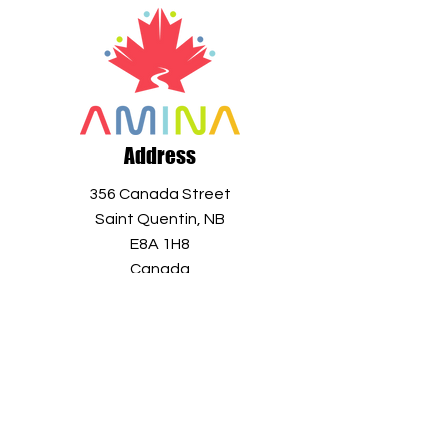
Address
356 Canada Street
Saint Quentin, NB
E8A 1H8
Canada
+1 506 235 1804
info@aminaro.org
Sign up in seconds, and receive a
wealth of information all year long.
Simply enter your email address and