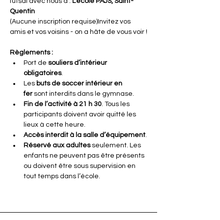
futsal avec nous à : 
L’école PAJS, Saint-
Quentin
(Aucune inscription requise)Invitez vos 
amis et vos voisins - on a hâte de vous voir !
Règlements :
Port de 
souliers d’intérieur 
obligatoires
.
Les 
buts de soccer intérieur en 
fer
 sont interdits dans le gymnase.
Fin de l’activité à 21 h 30
. Tous les 
participants doivent avoir quitté les 
lieux à cette heure.
Accès interdit à la salle d’équipement
.
Réservé aux adultes
 seulement. Les 
enfants ne peuvent pas être présents 
ou doivent être sous supervision en 
tout temps dans l’école.