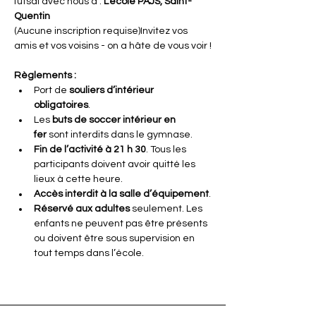
futsal avec nous à : 
L’école PAJS, Saint-
Quentin
(Aucune inscription requise)Invitez vos 
amis et vos voisins - on a hâte de vous voir !
Règlements :
Port de 
souliers d’intérieur 
obligatoires
.
Les 
buts de soccer intérieur en 
fer
 sont interdits dans le gymnase.
Fin de l’activité à 21 h 30
. Tous les 
participants doivent avoir quitté les 
lieux à cette heure.
Accès interdit à la salle d’équipement
.
Réservé aux adultes
 seulement. Les 
enfants ne peuvent pas être présents 
ou doivent être sous supervision en 
tout temps dans l’école.