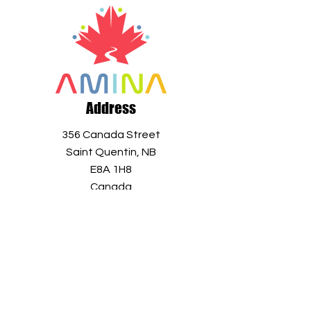
Address
356 Canada Street
Saint Quentin, NB
E8A 1H8
Canada
+1 506 235 1804
info@aminaro.org
Sign up in seconds, and receive a
wealth of information all year long.
Simply enter your email address and