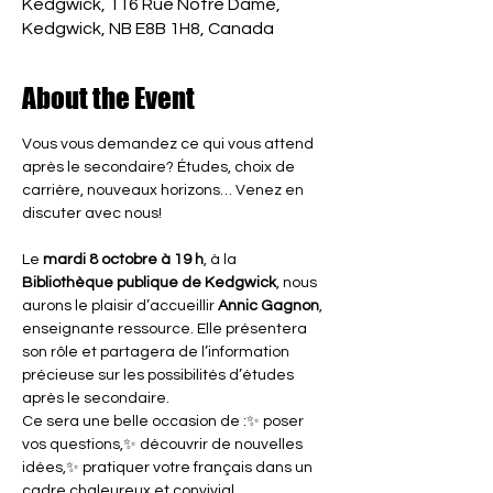
Kedgwick, 116 Rue Notre Dame,
Kedgwick, NB E8B 1H8, Canada
About the Event
Vous vous demandez ce qui vous attend 
après le secondaire? Études, choix de 
carrière, nouveaux horizons… Venez en 
discuter avec nous!
Le 
mardi 8 octobre à 19 h
, à la 
Bibliothèque publique de Kedgwick
, nous 
aurons le plaisir d’accueillir 
Annic Gagnon
, 
enseignante ressource. Elle présentera 
son rôle et partagera de l’information 
précieuse sur les possibilités d’études 
après le secondaire.
Ce sera une belle occasion de :✨ poser 
vos questions,✨ découvrir de nouvelles 
idées,✨ pratiquer votre français dans un 
cadre chaleureux et convivial.