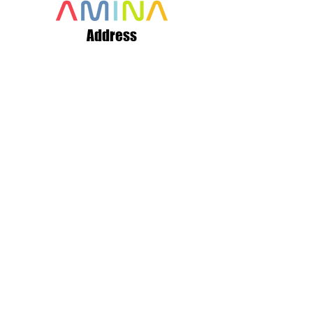
Address
356 Canada Street
Saint Quentin, NB
E8A 1H8
Canada
+1 506 235 1804
info@aminaro.org
Sign up in seconds, and receive a
wealth of information all year long.
Simply enter your email address and
join our
growing community!
Full name
*