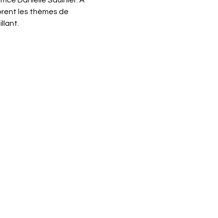
ice Danielle Saulnier. À 
lorent les thèmes de 
llant.