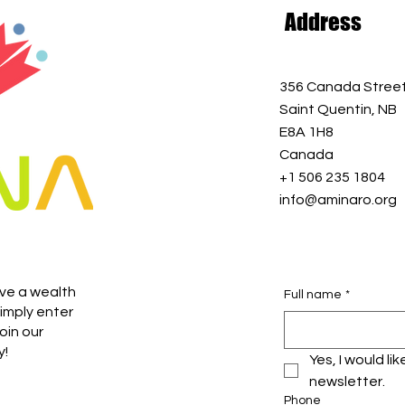
Address
356 Canada Stree
Saint Quentin, NB
E8A 1H8
Canada
+1 506 235 1804
info@aminaro.org
ive a wealth
Full name
*
imply enter
oin our
y!
Yes, I would li
newsletter.
Phone