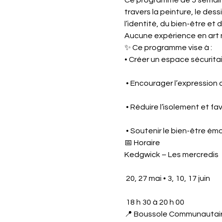
Ce programme de 5 semaines 
travers la peinture, le dess
l’identité, du bien-être et
Aucune expérience en art n’
✨ Ce programme vise à :
• Créer un espace sécuritai
 • Encourager l’expression d
 • Réduire l’isolement et fa
 • Soutenir le bien-être ém
📅 Horaire
Kedgwick – Les mercredis
 20, 27 mai • 3, 10, 17 juin
 18 h 30 à 20 h 00
📍 Boussole Communautair