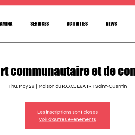
AMINA
SERVICES
ACTIVITIES
NEWS
rt communautaire et de co
Thu, May 28
  |  
Maison du R.O.C., E8A1R1 Saint-Quentin
Les inscriptions sont closes
Voir d'autres événements