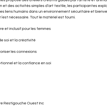
propose des ateliers créatifs guidés par l’artiste et animatr
in et des activités simples d’art textile, les participantes exp
 des liens humains dans un environnement sécuritaire et bienvei
est nécessaire. Tout le matériel est fourni.
re et inclusif pour les femmes
e soi et la créativité
voriser les connexions
otionnel et la confiance en soi
e Restigouche Ouest Inc