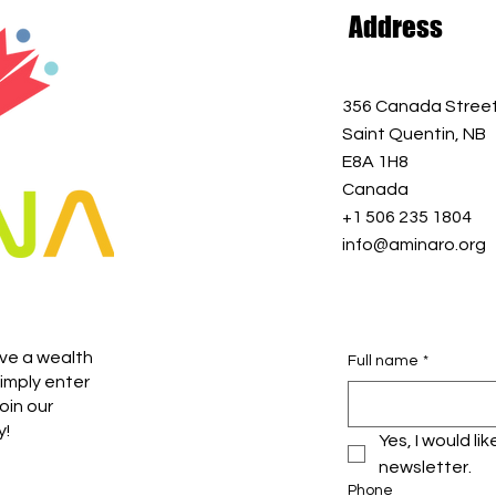
Address
356 Canada Stree
Saint Quentin, NB
E8A 1H8
Canada
+1 506 235 1804
info@aminaro.org
ive a wealth
Full name
*
imply enter
oin our
y!
Yes, I would li
newsletter.
Phone