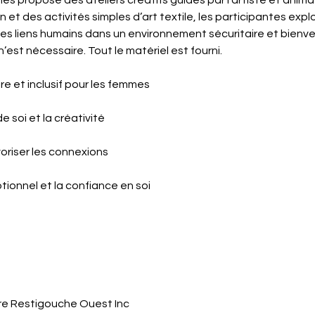
propose des ateliers créatifs guidés par l’artiste et animatr
in et des activités simples d’art textile, les participantes exp
 des liens humains dans un environnement sécuritaire et bienvei
est nécessaire. Tout le matériel est fourni.
re et inclusif pour les femmes
e soi et la créativité
voriser les connexions
otionnel et la confiance en soi
e Restigouche Ouest Inc