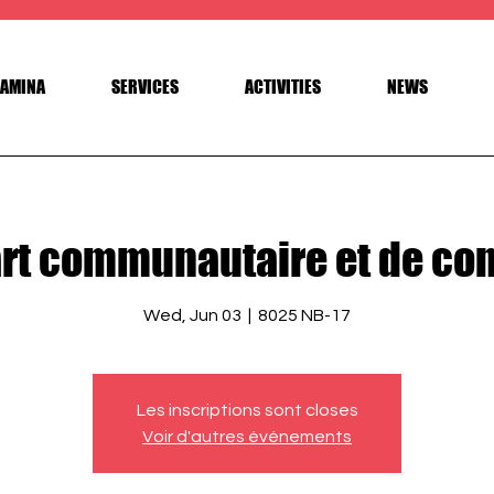
AMINA
SERVICES
ACTIVITIES
NEWS
rt communautaire et de co
Wed, Jun 03
  |  
8025 NB-17
Les inscriptions sont closes
Voir d'autres événements