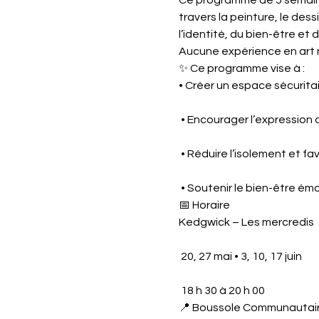
Ce programme de 5 semaines 
travers la peinture, le dess
l’identité, du bien-être et
Aucune expérience en art n’
✨ Ce programme vise à :
• Créer un espace sécuritai
 • Encourager l’expression d
 • Réduire l’isolement et fa
 • Soutenir le bien-être ém
📅 Horaire
Kedgwick – Les mercredis
 20, 27 mai • 3, 10, 17 juin
 18 h 30 à 20 h 00
📍 Boussole Communautair