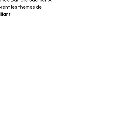
ice Danielle Saulnier. À 
lorent les thèmes de 
llant.