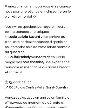
Prenez un moment pour vous et rejoignez-
nous pour une séance enrichissante sur le 
bien-être mental. 🌿
Nos invités spéciaux partageront leurs 
connaissances et pratiques :
✨ 
Lucie LaBrie Savard
 vous parlera du 
bien-être et des ressources disponibles 
pour prendre soin de votre santé mentale 
au quotidien.
✨ 
Soulful Melody
 vous fera découvrir la 
magie des 
bols tibétains
, une expérience 
musicale et méditative qui apaise l’esprit 
et l’âme. 🎶
🕑 
Quand :
 13h00
📍 
Où :
 Palais Centre-Ville, Saint-Quentin
Venez seul·e, avec un ami ou en famille et 
offrez-vous ce moment de détente et 
d’apprentissage. Parce que votre santé 