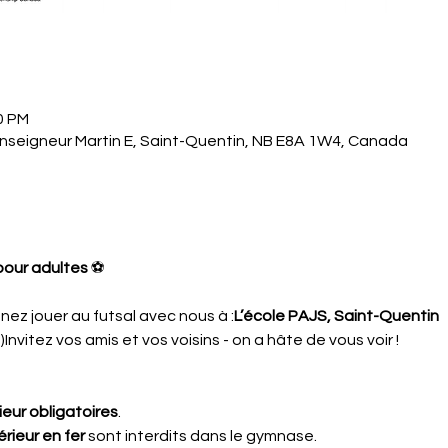
0 PM
nseigneur Martin E, Saint-Quentin, NB E8A 1W4, Canada
 pour adultes
 ⚽
enez jouer au futsal avec nous à :
L’école PAJS, Saint-Quentin
Invitez vos amis et vos voisins - on a hâte de vous voir !
rieur obligatoires
.
rieur en fer
 sont interdits dans le gymnase.