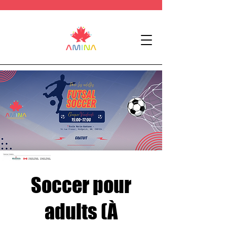
Soccer pour
adults (À