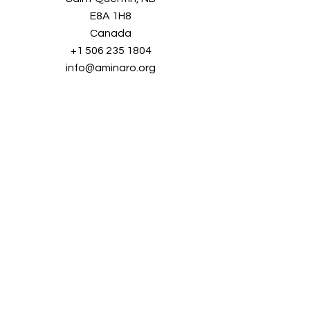
E8A 1H8
Canada
+1 506 235 1804
info@aminaro.org
Sign up in seconds, and receive a
wealth of information all year long.
Simply enter your email address and
join our
growing community!
Full name
*
E-mail
*