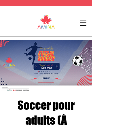
Soccer pour
adults (À