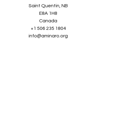
Saint Quentin, NB
E8A 1H8
Canada
+1 506 235 1804
info@aminaro.org
Sign up in seconds, and receive a
wealth of information all year long.
Simply enter your email address and
join our
growing community!
Full name
*
E-mail
*