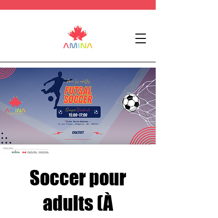
Soccer pour
adults (À