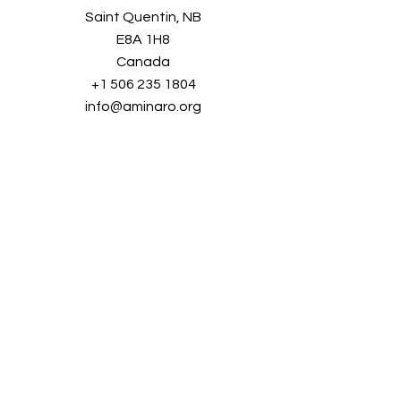
Saint Quentin, NB
E8A 1H8
Canada
+1 506 235 1804
info@aminaro.org
Sign up in seconds, and receive a
wealth of information all year long.
Simply enter your email address and
join our
growing community!
Full name
*
E-mail
*