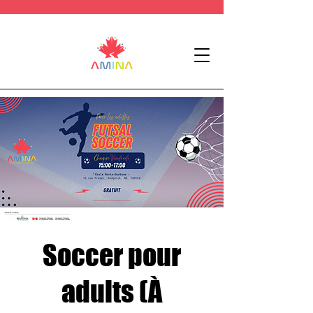
Soccer pour
adults (À