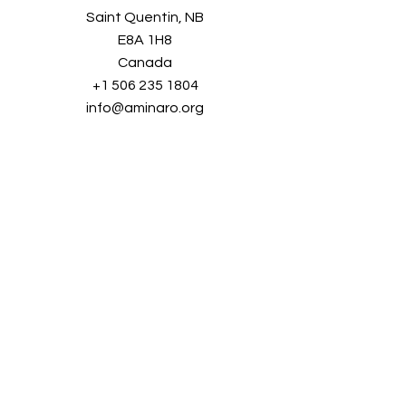
Saint Quentin, NB
E8A 1H8
Canada
+1 506 235 1804
info@aminaro.org
Sign up in seconds, and receive a
wealth of information all year long.
Simply enter your email address and
join our
growing community!
Full name
*
E-mail
*