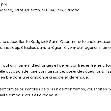
0 PM
ngéline, Saint-Quentin, NB E8A 1M6, Canada
e accueillante Kedgwick Saint-Quentin invite chaleureusem
sonnes déjà établies dans la région, à venir partager un moment
 tout un moment d'échanges et de rencontres entre les citoye
elle occasion de faire connaissance, poser des questions, tisse
emble dans une ambiance amicale et détendue. 
t arrivés ou installés depuis un certain temps, vous faites p
vité est pour vous et avec vous.