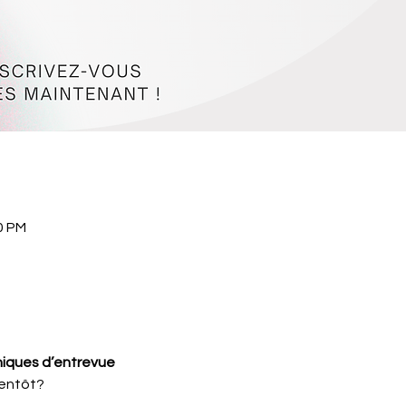
0 PM
hniques d’entrevue
ientôt?