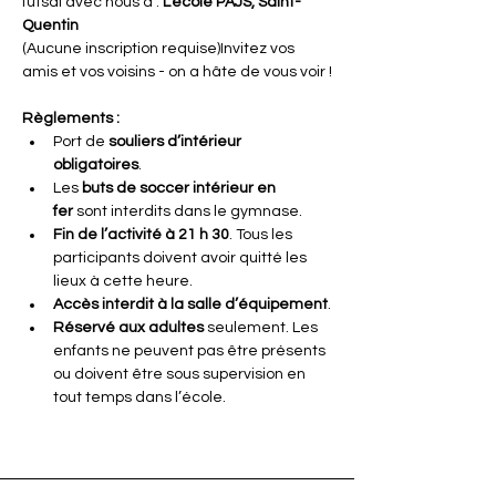
futsal avec nous à : 
L’école PAJS, Saint-
Quentin
(Aucune inscription requise)Invitez vos 
amis et vos voisins - on a hâte de vous voir !
Règlements :
Port de 
souliers d’intérieur 
obligatoires
.
Les 
buts de soccer intérieur en 
fer
 sont interdits dans le gymnase.
Fin de l’activité à 21 h 30
. Tous les 
participants doivent avoir quitté les 
lieux à cette heure.
Accès interdit à la salle d’équipement
.
Réservé aux adultes
 seulement. Les 
enfants ne peuvent pas être présents 
ou doivent être sous supervision en 
tout temps dans l’école.