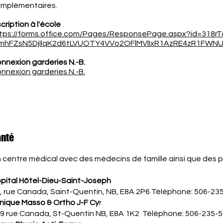
mplémentaires.
scription à l'école
tps://forms.office.com/Pages/ResponsePage.aspx?id=318
mhFZsN5DjIlqK2d6tLVUOTY4VVo2OFlMVlIxR1AzRE4zR1FWN
nnexion garderies N.-B.
nnexion garderies N.-B.
anté
 centre médical avec des médecins de famille ainsi que des 
pital Hôtel-Dieu-Saint-Joseph
, rue Canada, Saint-Quentin, NB, E8A 2P6 Téléphone: 506-23
inique Masso & Ortho J-F Cy
r
9 rue Canada, St-Quentin NB, E8A 1K2 Téléphone: 506-235-