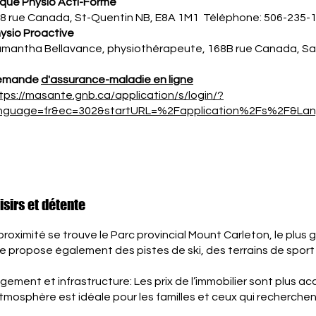
ique Physio Acti-Forme
8 rue Canada, St-Quentin NB, E8A 1M1 Téléphone: 506-235-
ysio Proactive
mantha Bellavance, physiothérapeute, 168B rue Canada, Sa
emande
d'assurance-maladie en ligne
tps://masante.gnb.ca/application/s/login/?
nguage=fr&ec=302&startURL=%2Fapplication%2Fs%2F&La
isirs et détente
proximité se trouve le Parc provincial Mount Carleton, le plus g
lle propose également des pistes de ski, des terrains de sport 
gement et infrastructure: Les prix de l’immobilier sont plus ac
atmosphère est idéale pour les familles et ceux qui recherchent