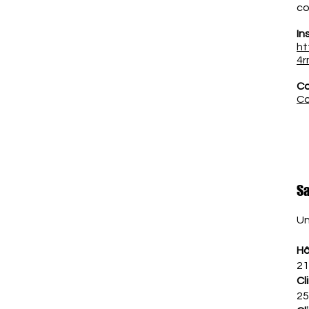
co
In
ht
4r
Co
Co
S
Un
Hô
21
Cl
25