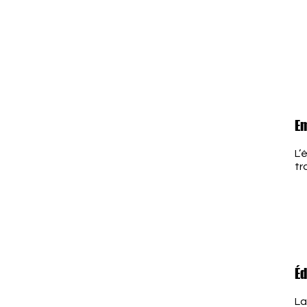
Em
L’
tr
Éd
La