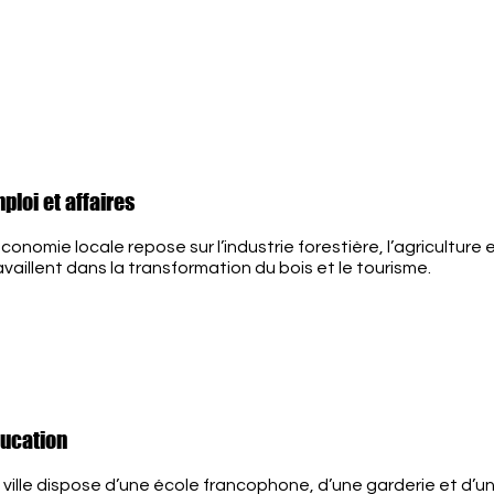
vous offre...
ploi et affaires
économie locale repose sur l’industrie forestière, l’agricultur
availlent dans la transformation du bois et le tourisme.
ucation
 ville dispose d’une école francophone, d’une garderie et d