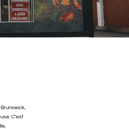
n
-Brunswick,
use. C’est
le,