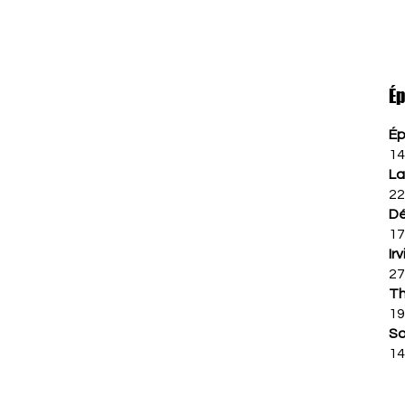
Ép
Ép
14
La
22
Dé
17
Ir
27
Th
19
So
14