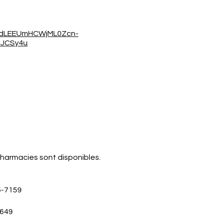
rTdLEEUmHCWjML0Zcn-
UJCSy4u
pharmacies sont disponibles.
5-7159
5649