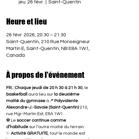
jeu. 26 févr.
  |  
Saint-Quentin
Heure et lieu
26 févr. 2026, 20:30 – 21:30
Saint-Quentin, 210 Rue Monseigneur
Martin E, Saint-Quentin, NB E8A 1W1,
Canada
À propos de l'événement
FR.: Chaque jeudi de 20 h 30 à 21 h 30
, le 
basketball
 aura lieu sur 
la deuxième 
moitié du gymnase
 à📍 
Polyvalente 
Alexandre-J.-Savoie (Saint-Quentin) 
210, 
rue Mgr-Martin Est, E8A 1W1
⚽ Le 
soccer continue comme 
d’habitude
 sur l’autre moitié du terrain.
✨ 
Activité GRATUITE
, tout le monde est 