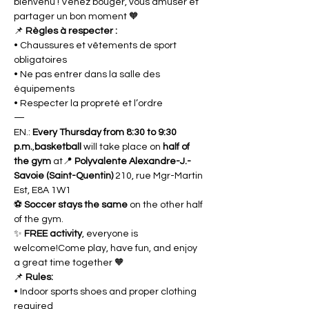
bienvenu ! Venez bouger, vous amuser et 
partager un bon moment 🧡
📌 
Règles à respecter :
• Chaussures et vêtements de sport 
obligatoires
• Ne pas entrer dans la salle des 
équipements
• Respecter la propreté et l’ordre
—
EN.: 
Every Thursday from 8:30 to 9:30 
p.m.
,
basketball
 will take place on 
half of 
the gym
 at📍 
Polyvalente Alexandre-J.-
Savoie (Saint-Quentin) 
210, rue Mgr-Martin 
Est, E8A 1W1
⚽ 
Soccer stays the same
 on the other half 
of the gym.
✨ 
FREE activity
, everyone is 
welcome!Come play, have fun, and enjoy 
a great time together 🧡
📌 
Rules:
• Indoor sports shoes and proper clothing 
required 