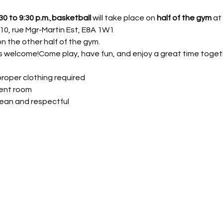
0 to 9:30 p.m.
,
basketball
 will take place on 
half of the gym
 at
10, rue Mgr-Martin Est, E8A 1W1
on the other half of the gym.
is welcome!Come play, have fun, and enjoy a great time toget
roper clothing required 
ment room
lean and respectful