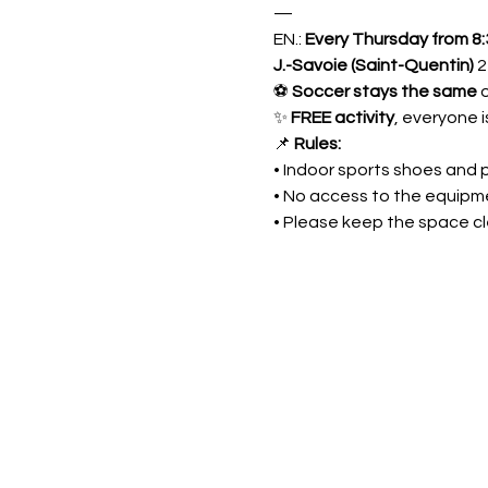
—
EN.: 
Every Thursday from 8:3
J.-Savoie (Saint-Quentin) 
2
⚽ 
Soccer stays the same
 
✨ 
FREE activity
, everyone 
📌 
Rules:
• Indoor sports shoes and p
• No access to the equip
• Please keep the space c