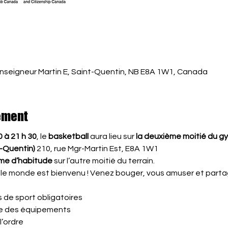
nseigneur Martin E, Saint-Quentin, NB E8A 1W1, Canada
ement
0 à 21 h 30
, le 
basketball
 aura lieu sur 
la deuxième moitié du 
-Quentin) 
210, rue Mgr-Martin Est, E8A 1W1
me d’habitude
 sur l’autre moitié du terrain.
t le monde est bienvenu ! Venez bouger, vous amuser et part
 de sport obligatoires
lle des équipements
l’ordre