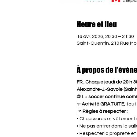
Heure et lieu
16 avr. 2026, 20:30 – 21:30
Saint-Quentin, 210 Rue Mo
À propos de l'évén
FR.: Chaque jeudi de 20 h 3
Alexandre-J.-Savoie (Saint
⚽ Le 
soccer continue com
✨ 
Activité GRATUITE
, tou
📌 
Règles à respecter :
• Chaussures et vêtements
• Ne pas entrer dans la sa
• Respecter la propreté et 