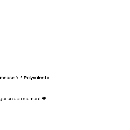
gymnase
 à📍 
Polyvalente 
ager un bon moment 🧡