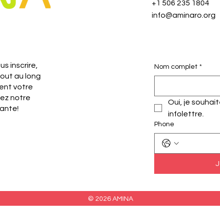
+1 506 235 1804
info@aminaro.org
s inscrire,
Nom complet
*
tout au long
ent votre
nez notre
Oui, je souhai
ante!
infolettre.
Phone
J
© 2026 AMINA