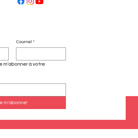
Courriel
*
te m’abonner à votre 
e m'abonne!