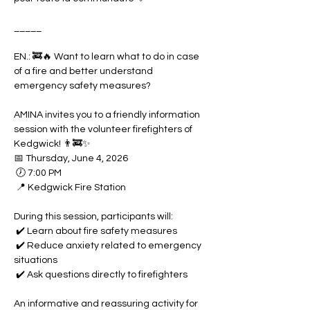
_____
EN.: 🚒🔥 Want to learn what to do in case 
of a fire and better understand 
emergency safety measures?
AMINA invites you to a friendly information 
session with the volunteer firefighters of 
Kedgwick! 👨‍🚒✨
📅 Thursday, June 4, 2026
 🕖 7:00 PM
 📍 Kedgwick Fire Station
During this session, participants will:
 ✔️ Learn about fire safety measures
 ✔️ Reduce anxiety related to emergency 
situations
 ✔️ Ask questions directly to firefighters
An informative and reassuring activity for 