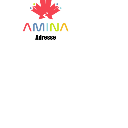
Adresse
356, rue Canada
Saint Quentin, NB
E8A 1H8
Canada
+1 506 235 1804
info@aminaro.org
Quelques secondes pour vous
inscrire,
une richesse d'informations tout au