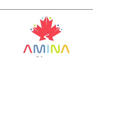
Adresse
356, rue Canada
Saint Quentin, NB
E8A 1H8
Canada
+1 506 235 1804
info@aminaro.org