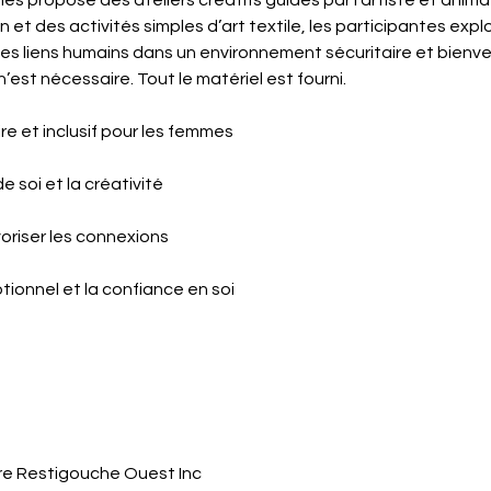
propose des ateliers créatifs guidés par l’artiste et animatr
in et des activités simples d’art textile, les participantes exp
 des liens humains dans un environnement sécuritaire et bienvei
est nécessaire. Tout le matériel est fourni.
re et inclusif pour les femmes
e soi et la créativité
voriser les connexions
otionnel et la confiance en soi
e Restigouche Ouest Inc