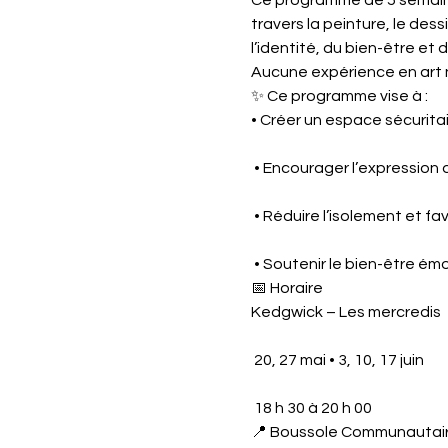
Ce programme de 5 semaines 
travers la peinture, le dess
l’identité, du bien-être et
Aucune expérience en art n’
✨ Ce programme vise à :
• Créer un espace sécuritai
 • Encourager l’expression d
 • Réduire l’isolement et fa
 • Soutenir le bien-être ém
📅 Horaire
Kedgwick – Les mercredis
 20, 27 mai • 3, 10, 17 juin
 18 h 30 à 20 h 00
📍 Boussole Communautair