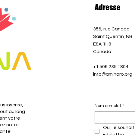
Adresse
356, rue Canada
Saint Quentin, NB
E8A 1H8
Canada
+1 506 235 1804
info@aminaro.org
s inscrire,
Nom complet
*
tout au long
ent votre
nez notre
Oui, je souhai
ante!
infolettre.