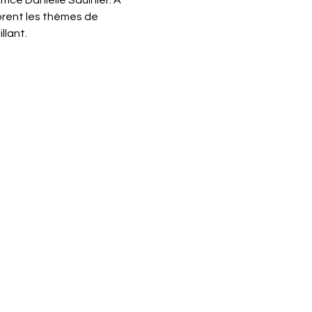
ice Danielle Saulnier. À 
lorent les thèmes de 
llant.