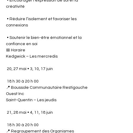
 • Encourager l’expression de soi et la 
créativité
 • Réduire l’isolement et favoriser les 
connexions
 • Soutenir le bien-être émotionnel et la 
confiance en soi
📅 Horaire
Kedgwick – Les mercredis
 20, 27 mai • 3, 10, 17 juin
 18 h 30 à 20 h 00
📍 Boussole Communautaire Restigouche 
Ouest Inc
Saint-Quentin – Les jeudis
 21, 28 mai • 4, 11, 18 juin
 18 h 30 à 20 h 00
📍 Regroupement des Organismes 