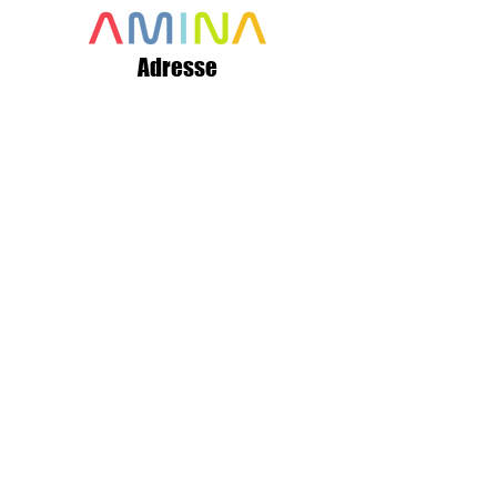
Adresse
356, rue Canada
Saint Quentin, NB
E8A 1H8
Canada
+1 506 235 1804
info@aminaro.org
Quelques secondes pour vous
inscrire,
une richesse d'informations tout au
long de l'année.
Entrez simplement
votre adresse courriel et rejoignez
notre communauté grandissante!