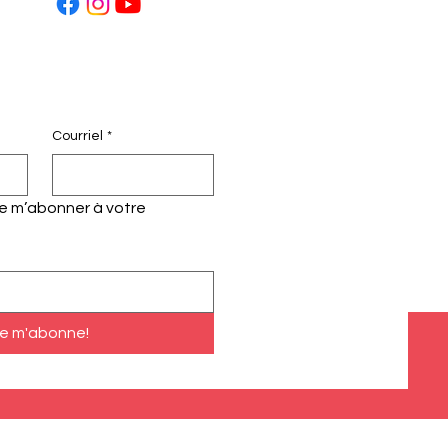
Courriel
*
te m’abonner à votre 
e m'abonne!