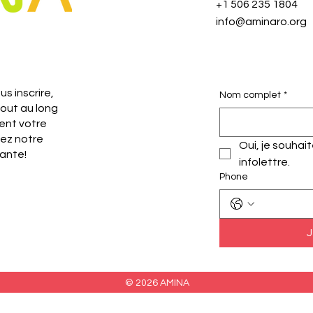
+1 506 235 1804
info@aminaro.org
s inscrire,
Nom complet
*
tout au long
ent votre
nez notre
Oui, je souhai
ante!
infolettre.
Phone
J
© 2026 AMINA