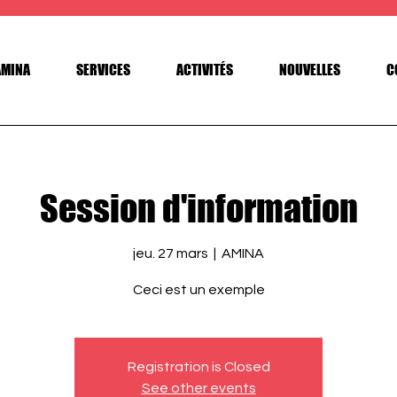
AMINA
SERVICES
ACTIVITÉS
NOUVELLES
C
Session d'information
jeu. 27 mars
  |  
AMINA
Ceci est un exemple
Registration is Closed
See other events