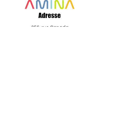
Adresse
356, rue Canada
Saint Quentin, NB
E8A 1H8
Canada
+1 506 235 1804
info@aminaro.org
Quelques secondes pour vous
inscrire,
une richesse d'informations tout au
long de l'année.
Entrez simplement
votre adresse courriel et rejoignez
notre communauté grandissante!