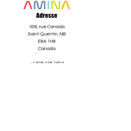
Adresse
356, rue Canada
Saint Quentin, NB
E8A 1H8
Canada
+1 506 235 1804
info@aminaro.org
Quelques secondes pour vous
inscrire,
une richesse d'informations tout au
long de l'année.
Entrez simplement
votre adresse courriel et rejoignez
notre communauté grandissante!