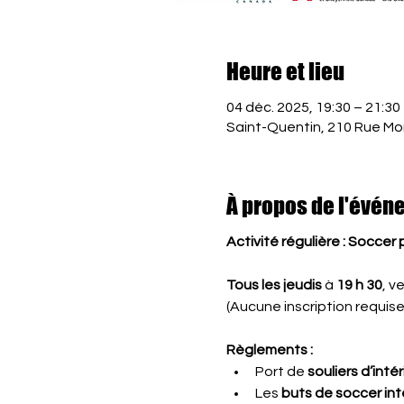
Heure et lieu
04 déc. 2025, 19:30 – 21:30
Saint-Quentin, 210 Rue Mo
À propos de l'évén
Activité régulière : Soccer
Tous les jeudis
 à 
19 h 30
, v
(Aucune inscription requise)
Règlements :
Port de 
souliers d’inté
Les 
buts de soccer inté