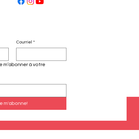
Courriel
*
te m’abonner à votre 
e m'abonne!