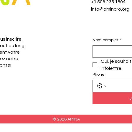
+1 506 235 1804
info@aminaro.org
s inscrire,
Nom complet
*
tout au long
ent votre
nez notre
Oui, je souhai
ante!
infolettre.
Phone
J
© 2026 AMINA