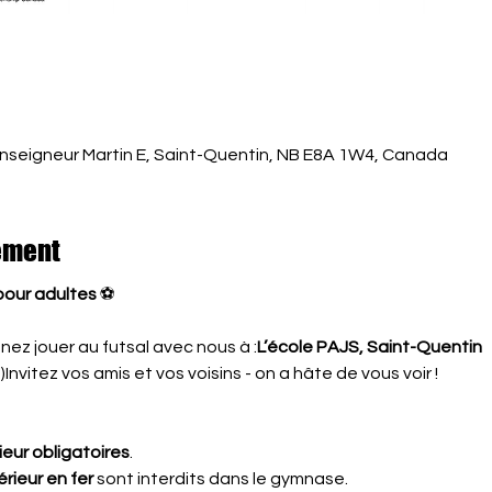
nseigneur Martin E, Saint-Quentin, NB E8A 1W4, Canada
ement
 pour adultes
 ⚽
enez jouer au futsal avec nous à :
L’école PAJS, Saint-Quentin
Invitez vos amis et vos voisins - on a hâte de vous voir !
rieur obligatoires
.
rieur en fer
 sont interdits dans le gymnase.