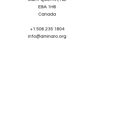
E8A 1H8
Canada
+1 506 235 1804
info@aminaro.org
Quelques secondes pour vous
inscrire,
une richesse d'informations tout au
long de l'année.
Entrez simplement
votre adresse courriel et rejoignez
notre communauté grandissante!
Nom complet
*
Courriel
*