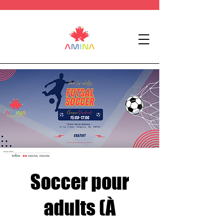
Soccer pour
adults (À