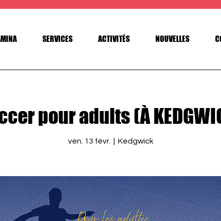
AMINA
SERVICES
ACTIVITÉS
NOUVELLES
C
ccer pour adults (À KEDGWI
ven. 13 févr.
  |  
Kedgwick