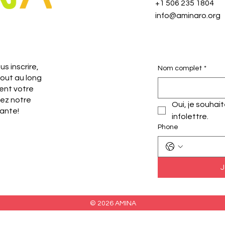
+1 506 235 1804
info@aminaro.org
s inscrire,
Nom complet
*
tout au long
ent votre
nez notre
Oui, je souhai
ante!
infolettre.
Phone
J
© 2026 AMINA