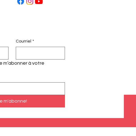
Courriel
*
te m’abonner à votre 
e m'abonne!