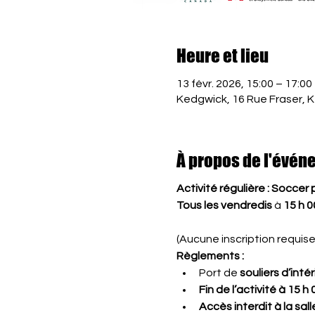
Heure et lieu
13 févr. 2026, 15:00 – 17:00
Kedgwick, 16 Rue Fraser, 
À propos de l'évén
Activité régulière : Soccer
Tous les vendredis
 à 
15 h 0
(Aucune inscription requise)
Règlements :
Port de 
souliers d’inté
Fin de l’activité à 15 h 
Accès interdit à la sa