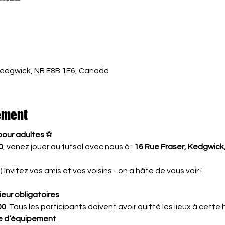
Kedgwick, NB E8B 1E6, Canada
ement
 pour adultes
 ⚽
0
, venez jouer au futsal avec nous à : 
16 Rue Fraser, Kedgwick
 Invitez vos amis et vos voisins - on a hâte de vous voir !
rieur obligatoires
.
00
. Tous les participants doivent avoir quitté les lieux à cette 
lle d’équipement
.