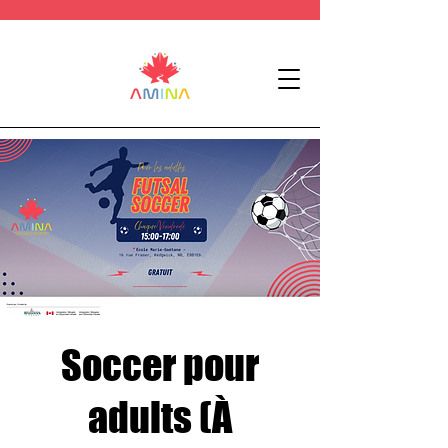
Soccer pour
adults (À