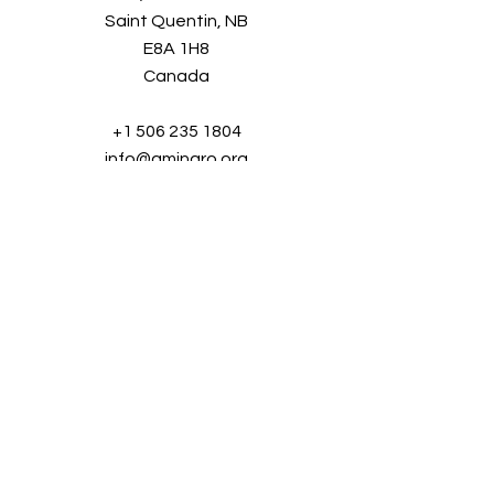
Saint Quentin, NB
E8A 1H8
Canada
+1 506 235 1804
info@aminaro.org
Quelques secondes pour vous
inscrire,
une richesse d'informations tout au
long de l'année.
Entrez simplement
votre adresse courriel et rejoignez
notre communauté grandissante!
Nom complet
*