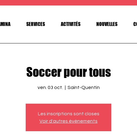
AMINA
SERVICES
ACTIVITÉS
NOUVELLES
C
Soccer pour tous
ven. 03 oct.
  |  
Saint-Quentin
Les inscriptions sont closes
Voir d'autres événements