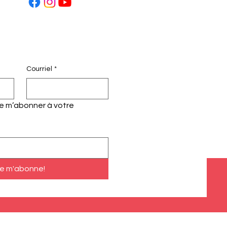
Courriel
*
te m’abonner à votre 
e m'abonne!