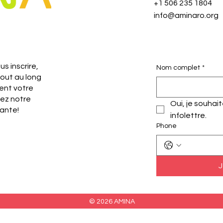
+1 506 235 1804
info@aminaro.org
s inscrire,
Nom complet
*
tout au long
ent votre
nez notre
Oui, je souhai
ante!
infolettre.
Phone
J
© 2026 AMINA