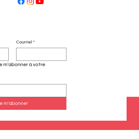
Courriel
*
te m’abonner à votre 
e m'abonne!