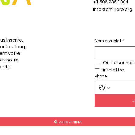
+1 506 235 1804
info@aminaro.org
s inscrire,
Nom complet
*
tout au long
ent votre
nez notre
Oui, je souhai
ante!
infolettre.
Phone
J
© 2026 AMINA