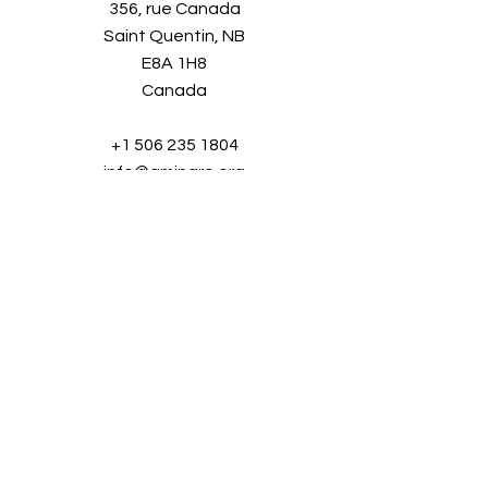
356, rue Canada
Saint Quentin, NB
E8A 1H8
Canada
+1 506 235 1804
info@aminaro.org
Quelques secondes pour vous
inscrire,
une richesse d'informations tout au
long de l'année.
Entrez simplement
votre adresse courriel et rejoignez
notre communauté grandissante!
Nom complet
*