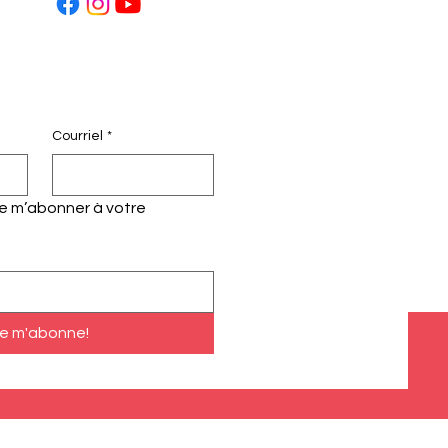
Courriel
*
te m’abonner à votre 
e m'abonne!