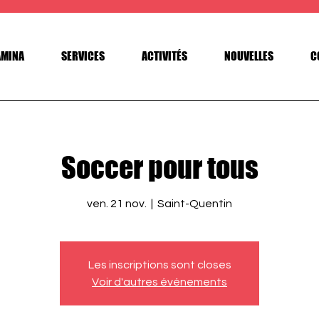
AMINA
SERVICES
ACTIVITÉS
NOUVELLES
C
Soccer pour tous
ven. 21 nov.
  |  
Saint-Quentin
Les inscriptions sont closes
Voir d'autres événements