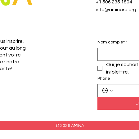
+1 506 235 1804
info@aminaro.org
s inscrire,
Nom complet
*
tout au long
ent votre
nez notre
Oui, je souhai
ante!
infolettre.
Phone
J
© 2026 AMINA