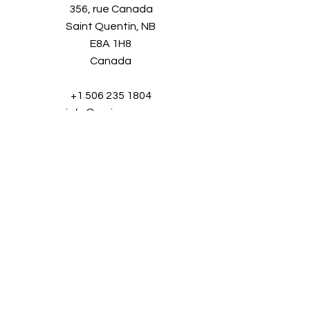
356, rue Canada
Saint Quentin, NB
E8A 1H8
Canada
+1 506 235 1804
info@aminaro.org
Quelques secondes pour vous
inscrire,
une richesse d'informations tout au
long de l'année.
Entrez simplement
votre adresse courriel et rejoignez
notre communauté grandissante!
Nom complet
*